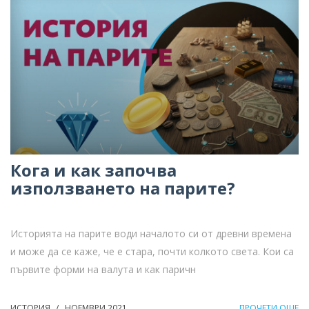
Кога и как започва
използването на парите?
Историята на парите води началото си от древни времена
и може да се каже, че е стара, почти колкото света. Кои са
първите форми на валута и как паричн
ИСТОРИЯ
НОЕМВРИ 2021
ПРОЧЕТИ ОЩЕ
/