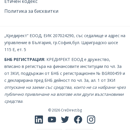
Етичен кодекс
Политика за бисквитки
„Кредирект“ ЕООД, ЕИК 207024290, със седалище и адрес на
управление в България, гр.София,бул. Цариградско шосе
115 Е, ет. 5
БНБ РЕГИСТРАЦИЯ:
КРЕДИРЕКТ EOOД е дружество,
вписано в регистъра на финансовите институции по чл. 3а
от ЗКИ, поддържан от БНБ с регистрационен № BGR00459 и
с декларирана пред БНБ дейност по чл. 3а, ал. 1 от ЗКИ
oтпускане на заеми със средства, които не са набрани чрез
публично привличане на влогове или други възстановими
средства
.
© 2026
CreDirect.bg