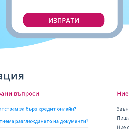
ИЗПРАТИ
ация
вани въпроси
Ние
атствам за бърз кредит онлайн?
Звън
Пиши
отнема разглеждането на документи?
Ние 