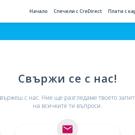
Начало
Спечели с CreDirect
Плати с ка
Свържи се с нас!
 свържеш с нас. Ние ще разгледаме твоето запи
на всичките ти въпроси.