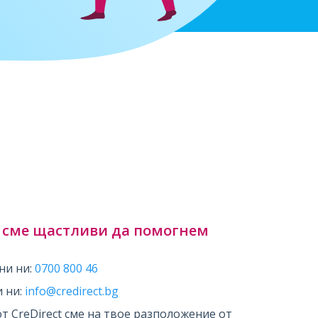
 сме щастливи да помогнем
ни ни:
0700 800 46
 ни:
info@credirect.bg
от CreDirect сме на твое разположение от