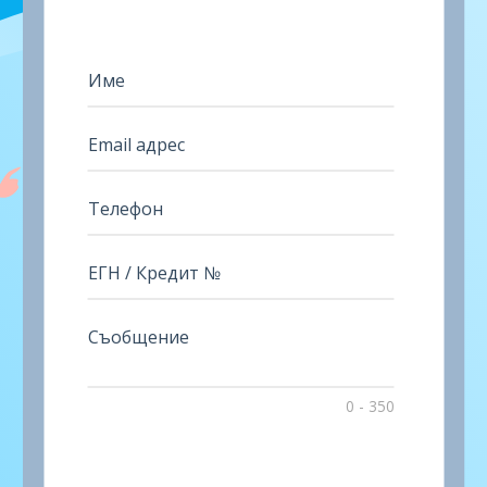
Въведи
Име
Въведи
Email
адрес
Въведи
Телефон
ЕГН
/
Кредит
Съобщение
№
0
- 350