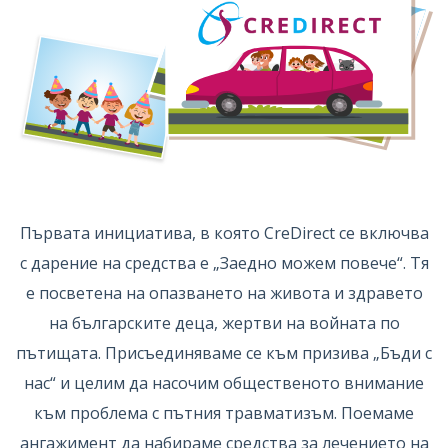
Първата инициатива, в която CreDirect се включва
с дарение на средства е „Заедно можем повече“. Тя
е посветена на опазването на живота и здравето
на българските деца, жертви на войната по
пътищата. Присъединяваме се към призива „Бъди с
нас“ и целим да насочим общественото внимание
към проблема с пътния травматизъм. Поемаме
ангажимент да набираме средства за лечението на