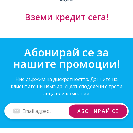
Вземи кредит сега!
Абонирай се за
нашите промоции!
Ние държим на дискретността. Данните на
клиентите ни няма да бъдат споделени с трети
лица или компании.
Въведи
АБОНИРАЙ СЕ
Email
адрес