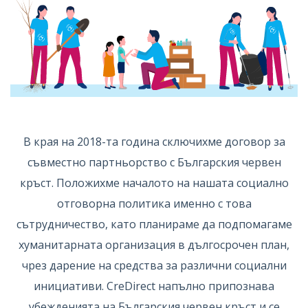
В края на 2018-та година сключихме договор за
съвместно партньорство с Българския червен
кръст. Положихме началото на нашата социално
отговорна политика именно с това
сътрудничество, като планираме да подпомагаме
хуманитарната организация в дългосрочен план,
чрез дарение на средства за различни социални
инициативи. CreDirect напълно припознава
убежденията на Българския червен кръст и се