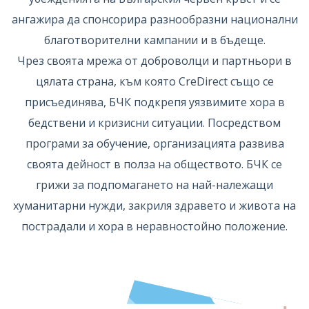
ангажира да спонсорира разнообразни национални
благотворителни кампании и в бъдеще.
Чрез своята мрежа от доброволци и партньори в
цялата страна, към която CreDirect също се
присъединява, БЧК подкрепя уязвимите хора в
бедствени и кризисни ситуации. Посредством
програми за обучение, организацията развива
своята дейност в полза на обществото. БЧК се
грижи за подпомагането на най-належащи
хуманитарни нужди, закриля здравето и живота на
пострадали и хора в неравностойно положение.