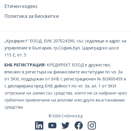
Етичен кодекс
Политика за бисквитки
„Кредирект“ ЕООД, ЕИК 207024290, със седалище и адрес на
управление в България, гр.София,бул. Цариградско шосе
115 Е, ет. 5
БНБ РЕГИСТРАЦИЯ:
КРЕДИРЕКТ EOOД е дружество,
вписано в регистъра на финансовите институции по чл. 3а
от ЗКИ, поддържан от БНБ с регистрационен № BGR00459 и
с декларирана пред БНБ дейност по чл. 3а, ал. 1 от ЗКИ
oтпускане на заеми със средства, които не са набрани чрез
публично привличане на влогове или други възстановими
средства
.
© 2026
CreDirect.bg