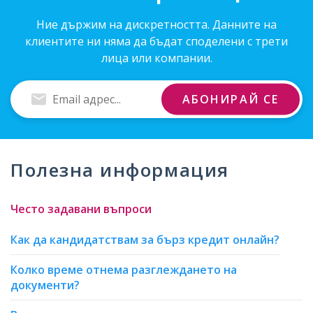
Ние държим на дискретността. Данните на
клиентите ни няма да бъдат споделени с трети
лица или компании.
Въведи
АБОНИРАЙ СЕ
Email
адрес
Полезна информация
Често задавани въпроси
Как да кандидатствам за бърз кредит онлайн?
Колко време отнема разглеждането на
документи?