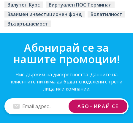
Валутен Курс
Виртуален ПОС Терминал
Взаимен инвестиционен фонд
Волатилност
Възвръщаемост
Абонирай се за
нашите промоции!
Ние държим на дискретността. Данните на
клиентите ни няма да бъдат споделени с трети
лица или компании.
Въведи
АБОНИРАЙ СЕ
Email
адрес