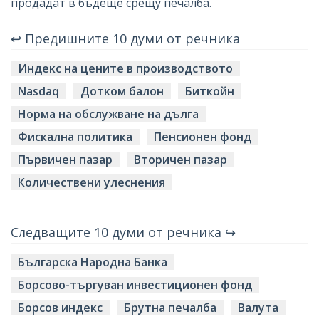
продадат в бъдеще срещу печалба.
↩ Предишните 10 думи от речника
Индекс на цените в производството
Nasdaq
Дотком балон
Биткойн
Норма на обслужване на дълга
Фискална политика
Пенсионен фонд
Първичен пазар
Вторичен пазар
Количествени улеснения
Следващите 10 думи от речника ↪
Българска Народна Банка
Борсово-търгуван инвестиционен фонд
Борсов индекс
Брутна печалба
Валута