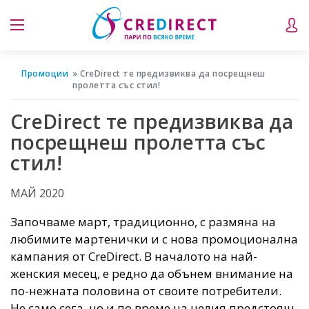
Промоции
CreDirect те предизвиква да посрещнеш
пролетта със стил!
CreDirect те предизвиква да
посрещнеш пролетта със
стил!
МАЙ 2020
Започваме март, традиционно, с размяна на
любимите мартенички и с нова промоционална
кампания от CreDirect. В началото на най-
женския месец, е редно да обънем внимание на
по-нежната половина от своите потребители.
Не само сега, но и по време на целия предстоящ