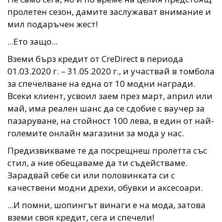
пролетен сезон, дамите заслужават внимание и
мил подаръчен жест!
...Ето защо...
Вземи бърз кредит от CreDirect в периода
01.03.2020 г. – 31.05.2020 г., и участвай в томбола
за спечелване на една от 10 модни награди.
Всеки клиент, усвоил заем през март, април или
май, има реален шанс да се сдобие с ваучер за
пазаруване, на стойност 100 лева, в един от най-
големите онлайн магазини за мода у нас.
Предизвикваме те да посрещнеш пролетта със
стил, а ние обещаваме да ти съдействаме.
Зарадвай себе си или половинката си с
качествени модни дрехи, обувки и аксесоари.
...И помни, шопингът винаги е на мода, затова
вземи своя кредит, сега и спечели!