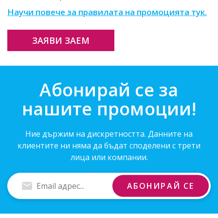
Научи повече за правилата на промоцията тук.
ЗАЯВИ ЗАЕМ
Абонирай се за
нашите промоции!
Ние държим на дискретността. Данните на
клиентите ни няма да бъдат споделени с трети
лица или компании.
Въведи
АБОНИРАЙ СЕ
Email
адрес