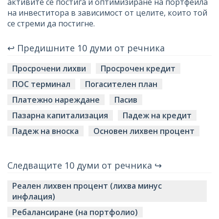
активите се постига и оптимизиране на портфейла
на инвеститора в зависимост от целите, които той
се стреми да постигне.
↩ Предишните 10 думи от речника
Просрочени лихви
Просрочен кредит
ПОС терминал
Погасителен план
Платежно нареждане
Пасив
Пазарна капитализация
Падеж на кредит
Падеж на вноска
Основен лихвен процент
Следващите 10 думи от речника ↪
Реален лихвен процент (лихва минус
инфлация)
Ребалансиране (на портфолио)