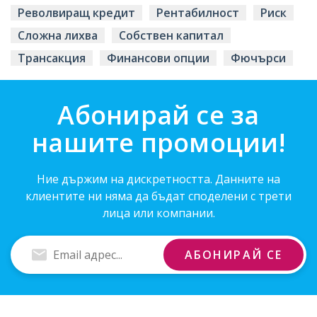
Револвиращ кредит
Рентабилност
Риск
Сложна лихва
Собствен капитал
Трансакция
Финансови опции
Фючърси
Абонирай се за
нашите промоции!
Ние държим на дискретността. Данните на
клиентите ни няма да бъдат споделени с трети
лица или компании.
Въведи
АБОНИРАЙ СЕ
Email
адрес