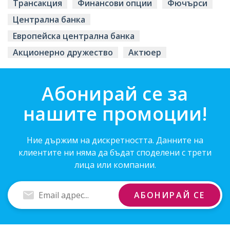
Трансакция
Финансови опции
Фючърси
Централна банка
Европейска централна банка
Акционерно дружество
Актюер
Абонирай се за
нашите промоции!
Ние държим на дискретността. Данните на
клиентите ни няма да бъдат споделени с трети
лица или компании.
Въведи
АБОНИРАЙ СЕ
Email
адрес