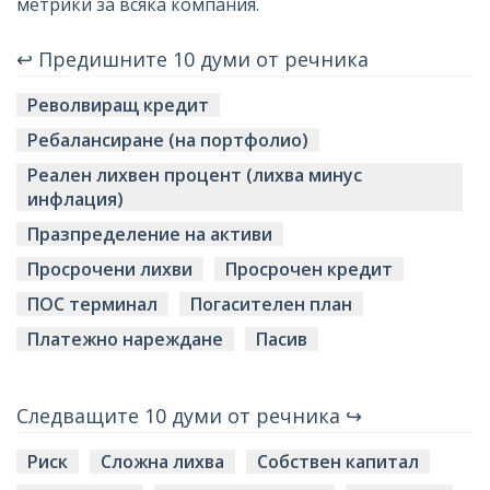
метрики за всяка компания.
↩ Предишните 10 думи от речника
Револвиращ кредит
Ребалансиране (на портфолио)
Реален лихвен процент (лихва минус
инфлация)
Празпределение на активи
Просрочени лихви
Просрочен кредит
ПОС терминал
Погасителен план
Платежно нареждане
Пасив
Следващите 10 думи от речника ↪
Риск
Сложна лихва
Собствен капитал