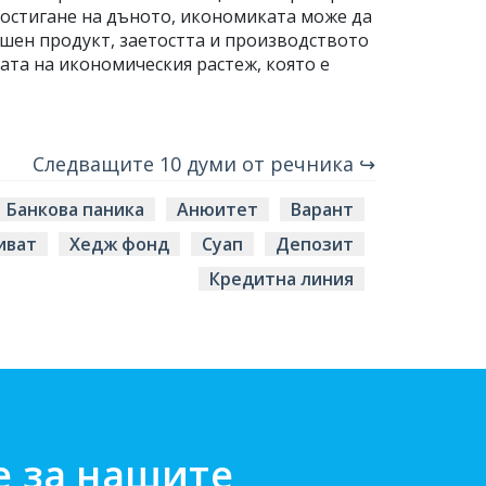
достигане на дъното, икономиката може да
ешен продукт, заетостта и производството
ата на икономическия растеж, която е
Следващите 10 думи от речника ↪
Банкова паника
Анюитет
Варант
иват
Хедж фонд
Суап
Депозит
Кредитна линия
е за нашите