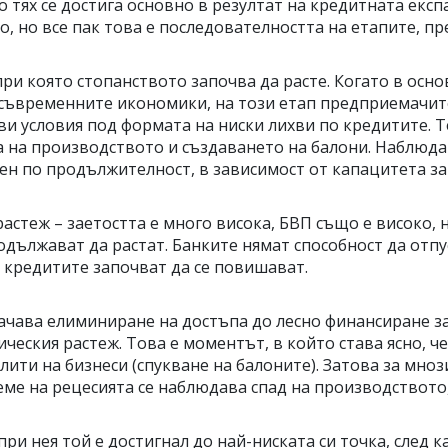
 тях се достига основно в резултат на кредитната екс
о, но все пак това е последователността на етапите, пр
при която стопанството започва да расте. Когато в осн
 в съвременните икономики, на този етап предприемачи
и условия под формата на ниски лихви по кредитите. 
 на производството и създаването на балони. Наблюдав
н по продължителност, в зависимост от капацитета за 
стеж – заетостта е много висока, БВП също е високо, н
одължават да растат. Банките нямат способност да отп
 кредитите започват да се повишават.
ачава елиминиране на достъпа до лесно финансиране з
ческия растеж. Това е моментът, в който става ясно, ч
лити на бизнеси (спукване на балоните). Затова за мно
ме на рецесията се наблюдава спад на производството,
при нея той е достигнал до най-ниската си точка, след