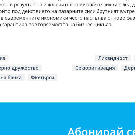
жен в резултат на изключително високите лихви. След 
който под действието на пазарните сили брутният вътр
 в съвременните икономики често настъпва отново фаз
а гарантира повторяемостта на бизнес цикъла.
из
Ликвидност
ерно дружество
Секюритизация
Дер
на банка
Фючърси
Абонирай с