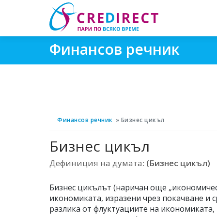
Финансов речник
Финансов речник
Бизнес цикъл
Бизнес цикъл
Дефиниция на думата:
(Бизнес цикъл)
Бизнес цикълът (наричан още „икономическ
икономиката, изразени чрез покачване и с
разлика от флуктуациите на икономиката,