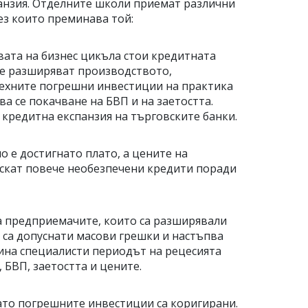
панзия. Отделните школи приемат различни
ез които преминава той:
овата на бизнес цикъла стои кредитната
те разширяват производството,
Техните погрешни инвестиции на практика
а се покачване на БВП и на заетостта.
кредитна експанзия на търговските банки.
о е достигнато плато, а цените на
ускат повече необезпечени кредити поради
а предприемачите, които са разширявали
е са допуснати масови грешки и настъпва
зина специалисти периодът на рецесията
 БВП, заетостта и цените.
 като погрешните инвестиции са коригирани.