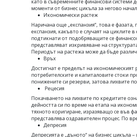
като в съвременните финансови системи до
моменти от бизнес цикъла за негово начал
Икономически растеж
Наричана още „експанзия“, това е фазата, 
експанзия, какъвто е случаят на циклите
подтикнати от подобряващите се финансов
представляват изкривяване на структурата
Периодът на растежа може да бъде различе
Връх
Достигнат е пределът на икономическият ра
потребителските и капиталовите стоки пр
понижените си резерви, затова лихвите по
Рецесия
Покачването на лихвите по кредитите озн
дейността си по време на етапа на икономи
тяхното коригиране, изразяващо се във фа
представлява оздравителен процес. По вре
Депресия
Депресията е „дъното“ на бизнес цикъла – 