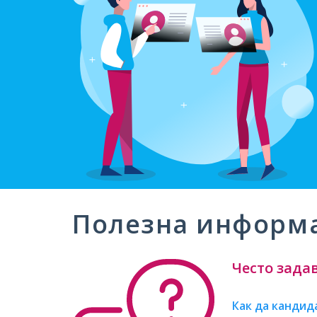
Полезна информ
Често зада
Как да кандид