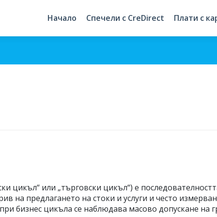
Начало
Спечели с CreDirect
Плати с ка
и цикъл“ или „търговски цикъл“) е последователността
рив на предлагането на стоки и услуги и често измерван
 при бизнес цикъла се наблюдава масово допускане на 