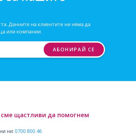
та. Данните на клиентите ни няма да
ца или компании.
АБОНИРАЙ СЕ
 сме щастливи да помогнем
ни ни:
0700 800 46