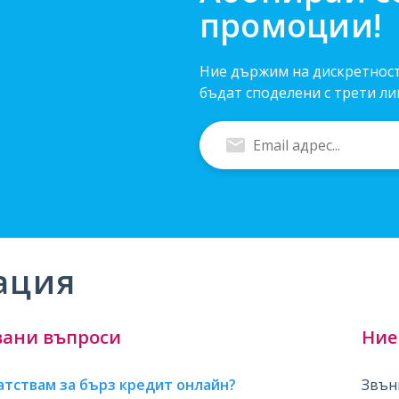
промоции!
Ние държим на дискретност
бъдат споделени с трети ли
Въведи
Email
адрес
ация
вани въпроси
Ние
атствам за бърз кредит онлайн?
Звън