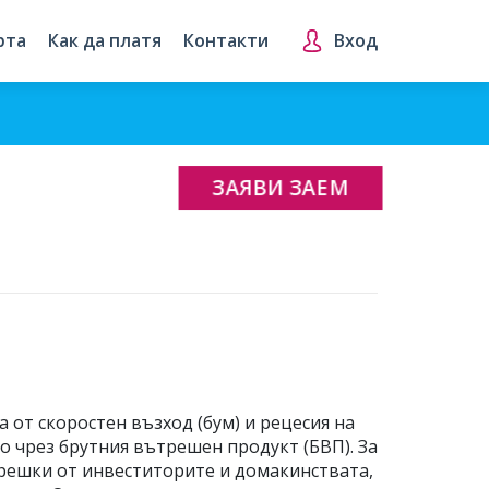
рта
Как да платя
Контакти
Вход
ЗАЯВИ ЗАЕМ
 от скоростен възход (бум) и рецесия на
о чрез брутния вътрешен продукт (БВП). За
грешки от инвеститорите и домакинствата,