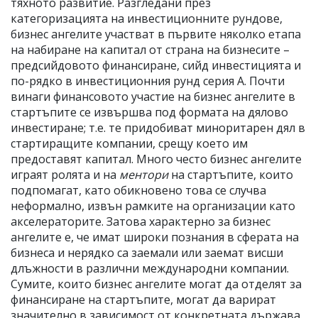
тяхното развитие. Разгледани през
категоризацията на инвестиционните рундове,
бизнес ангелите участват в първите няколко етапа
на набиране на капитал от страна на бизнесите –
предсийдовото финансиране, сийд инвестицията и
по-рядко в инвестиционния рунд серия А. Почти
винаги финансовото участие на бизнес ангелите в
стартъпите се извършва под формата на дялово
инвестиране; т.е. те придобиват миноритарен дял в
стартиращите компании, срещу което им
предоставят капитал. Много често бизнес ангелите
играят ролята и на
ментори
на стартъпите, които
подпомагат, като обикновено това се случва
неформално, извън рамките на организации като
акселераторите. Затова характерно за бизнес
ангелите е, че имат широки познания в сферата на
бизнеса и нерядко са заемали или заемат висши
длъжности в различни международни компании.
Сумите, които бизнес ангелите могат да отделят за
финансиране на стартъпите, могат да варират
значително в зависимост от конкретната държава.