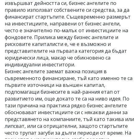
извършват дейността си, бизнес ангелите по
правило използват собствените си средства, за да
финансират стартъпите. Същевременно размерът
на инвестициите, направени от бизнес ангели,
често е значително по-малък от инвестициите на
фондовете. Прилика между бизнес ангелите и
рисковите капиталисти е, че е възможно и
представителите на първата категория да бъдат
юридически лица, макар че обикновено са
индивидуални инвеститори.
Бизнес ангелите заемат важна позиция в
съвременното финансиране, тъй като именно те са
първите източници на външен капитал,
подпомагащи бизнесите в най-ранния етап от
развитието им, още докато те са на ниво идея. По
тази причина на практика рядко бизнес ангелите
обосновават инвестициите си с някакви данни за
представянето на компаниите, тъй като такива или
липсват, или са отрицателни, защото стартъпите
често трупат загуби за дълги периоди от време. На