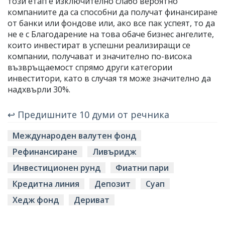
този етап е изключително слабо вероятно
компаниите да са способни да получат финансиране
от банки или фондове или, ако все пак успеят, то да
не е с Благодарение на това обаче бизнес ангелите,
които инвестират в успешни реализиращи се
компании, получават и значително по-висока
възвръщаемост спрямо други категории
инвеститори, като в случая тя може значително да
надхвърли 30%.
↩ Предишните 10 думи от речника
Международен валутен фонд
Рефинансиране
Ливъридж
Инвестиционен рунд
Фиатни пари
Кредитна линия
Депозит
Суап
Хедж фонд
Дериват