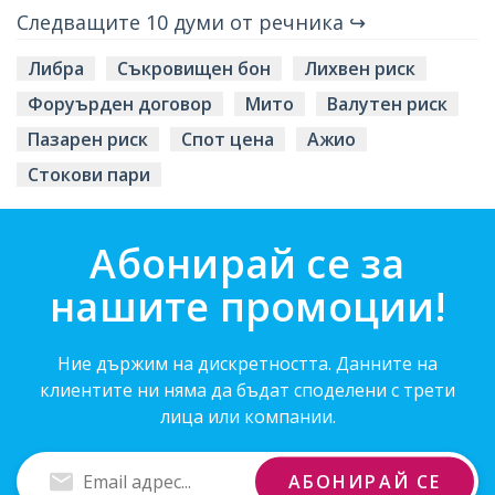
Следващите 10 думи от речника ↪
Либра
Съкровищен бон
Лихвен риск
Форуърден договор
Мито
Валутен риск
Пазарен риск
Спот цена
Ажио
Стокови пари
Абонирай се за
нашите промоции!
Ние държим на дискретността. Данните на
клиентите ни няма да бъдат споделени с трети
лица или компании.
Въведи
АБОНИРАЙ СЕ
Email