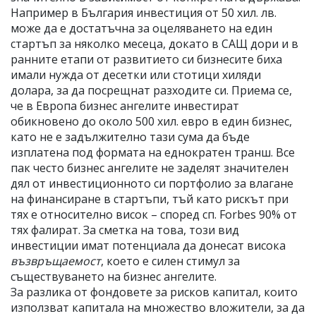
Например в България инвестиция от 50 хил. лв.
може да е достатъчна за оцеляването на един
стартъп за няколко месеца, докато в САЩ дори и в
ранните етапи от развитието си бизнесите биха
имали нужда от десетки или стотици хиляди
долара, за да посрещнат разходите си. Приема се,
че в Европа бизнес ангелите инвестират
обикновено до около 500 хил. евро в един бизнес,
като не е задължително тази сума да бъде
изплатена под формата на еднократен транш. Все
пак често бизнес ангелите не заделят значителен
дял от инвестиционното си портфолио за влагане
на финансиране в стартъпи, тъй като рискът при
тях е относително висок – според сп. Forbes 90% от
тях фалират. За сметка на това, този вид
инвестиции имат потенциала да донесат висока
възвръщаемост
, което е силен стимул за
съществуването на бизнес ангелите.
За разлика от фондовете за рисков капитал, които
използват капитала на множество вложители, за да