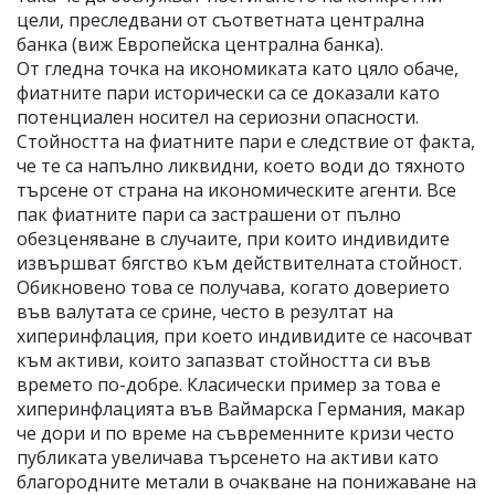
цели, преследвани от съответната централна
банка (виж Европейска централна банка).
От гледна точка на икономиката като цяло обаче,
фиатните пари исторически са се доказали като
потенциален носител на сериозни опасности.
Стойността на фиатните пари е следствие от факта,
че те са напълно ликвидни, което води до тяхното
търсене от страна на икономическите агенти. Все
пак фиатните пари са застрашени от пълно
обезценяване в случаите, при които индивидите
извършват бягство към действителната стойност.
Обикновено това се получава, когато доверието
във валутата се срине, често в резултат на
хиперинфлация, при което индивидите се насочват
към активи, които запазват стойността си във
времето по-добре. Класически пример за това е
хиперинфлацията във Ваймарска Германия, макар
че дори и по време на съвременните кризи често
публиката увеличава търсенето на активи като
благородните метали в очакване на понижаване на