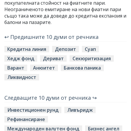
покупателната стойност на фиатните пари.
Неограниченото емитиране на нови фиатни пари
също така може да доведе до кредитна експанзия и
балони на пазарите.
↩ Предишните 10 думи от речника
Кредитна линия
Депозит
Суап
Хедж фонд
Дериват
Секюритизация
Варант
Анюитет
Банкова паника
Ликвидност
Следващите 10 думи от речника ↪
Инвестиционен рунд
Ливъридж
Рефинансиране
Международен валутен фонд
Бизнес ангел