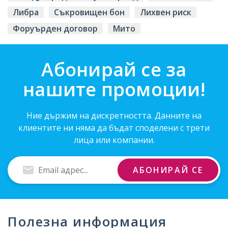
Либра
Съкровищен бон
Лихвен риск
Форуърден договор
Мито
Абонирай се за
нашите промоции!
Ние държим на дискретността. Данните на
клиентите ни няма да бъдат споделени с трети
лица или компании.
Въведи
АБОНИРАЙ СЕ
Email
адрес
Полезна информация