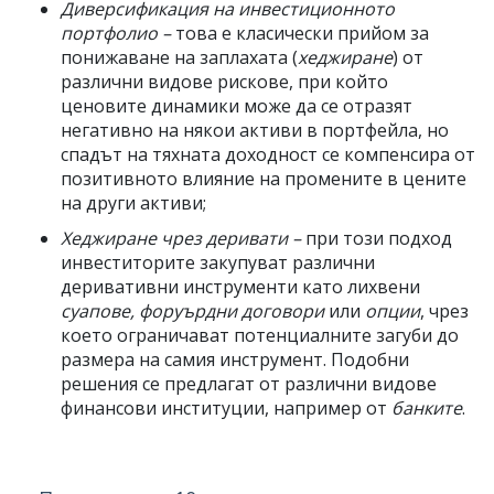
Диверсификация на инвестиционното
портфолио –
това е класически прийом за
понижаване на заплахата (
хеджиране
) от
различни видове рискове, при който
ценовите динамики може да се отразят
негативно на някои активи в портфейла, но
спадът на тяхната доходност се компенсира от
позитивното влияние на промените в цените
на други активи;
Хеджиране чрез деривати –
при този подход
инвеститорите закупуват различни
деривативни инструменти като лихвени
суапове, форуърдни договори
или
опции
, чрез
което ограничават потенциалните загуби до
размера на самия инструмент. Подобни
решения се предлагат от различни видове
финансови институции, например от
банките
.