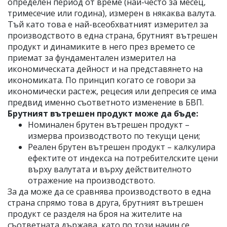
определен период от време (най-често за месец,
тримесечие или година), измерен в някаква валута.
Тъй като това е най-всеобхватният измерител за
производството в една страна, брутният вътрешен
продукт и динамиките в него през времето се
приемат за фундаментален измерител на
икономическата дейност и на представянето на
икономиката. По принцип когато се говори за
икономически растеж, рецесия или депресия се има
предвид именно съответното изменение в БВП.
Брутният вътрешен продукт може да бъде:
Номинален брутен вътрешен продукт –
измерва производството по текущи цени;
Реален брутен вътрешен продукт – калкулира
ефектите от индекса на потребителските цени
върху валутата и върху действителното
отражение на производството.
За да може да се сравнява производството в една
страна спрямо това в друга, брутният вътрешен
продукт се разделя на броя на жителите на
съответната държава, като по този начин се