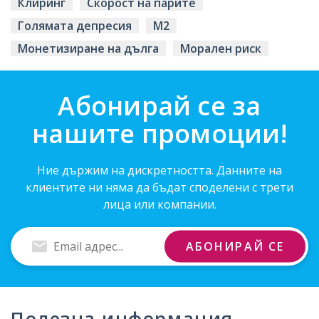
Клиринг
Скорост на парите
Голямата депресия
М2
Монетизиране на дълга
Морален риск
Абонирай се за
нашите промоции!
Ние държим на дискретността. Данните на
клиентите ни няма да бъдат споделени с трети
лица или компании.
Въведи
АБОНИРАЙ СЕ
Email
адрес
Полезна информация