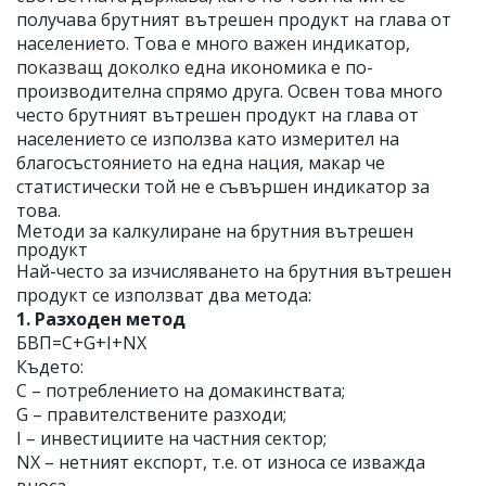
получава брутният вътрешен продукт на глава от
населението. Това е много важен индикатор,
показващ доколко една икономика е по-
производителна спрямо друга. Освен това много
често брутният вътрешен продукт на глава от
населението се използва като измерител на
благосъстоянието на една нация, макар че
статистически той не е съвършен индикатор за
това.
Методи за калкулиране на брутния вътрешен
продукт
Най-често за изчисляването на брутния вътрешен
продукт се използват два метода:
1. Разходен метод
БВП=C+G+I+NX
Където:
C – потреблението на домакинствата;
G – правителствените разходи;
I – инвестициите на частния сектор;
NX – нетният експорт, т.е. от износа се изважда