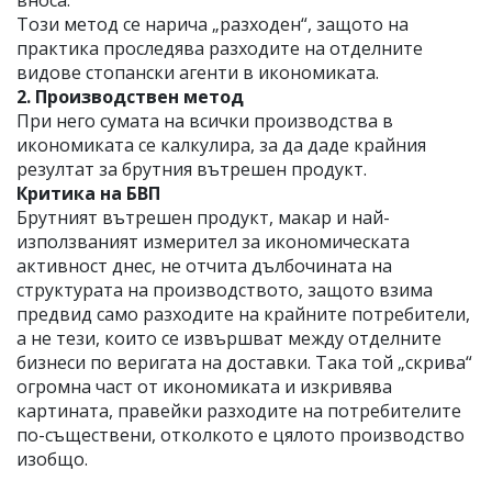
вноса.
Този метод се нарича „разходен“, защото на
практика проследява разходите на отделните
видове стопански агенти в икономиката.
2. Производствен метод
При него сумата на всички производства в
икономиката се калкулира, за да даде крайния
резултат за брутния вътрешен продукт.
Критика на БВП
Брутният вътрешен продукт, макар и най-
използваният измерител за икономическата
активност днес, не отчита дълбочината на
структурата на производството, защото взима
предвид само разходите на крайните потребители,
а не тези, които се извършват между отделните
бизнеси по веригата на доставки. Така той „скрива“
огромна част от икономиката и изкривява
картината, правейки разходите на потребителите
по-съществени, отколкото е цялото производство
изобщо.