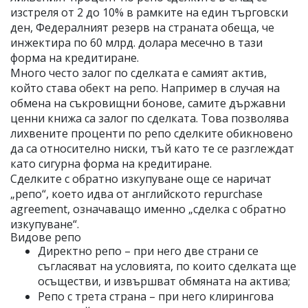
изстреля от 2 до 10% в рамките на един търговски
ден, Федералният резерв на страната обеща, че
инжектира по 60 млрд. долара месечно в тази
форма на кредитиране.
Много често залог по сделката е самият актив,
който става обект на репо. Например в случая на
обмена на съкровищни бонове, самите държавни
ценни книжа са залог по сделката. Това позволява
лихвените проценти по репо сделките обикновено
да са относително ниски, тъй като те се разглеждат
като сигурна форма на кредитиране.
Сделките с обратно изкупуване още се наричат
„репо“, което идва от английското repurchase
agreement, означаващо именно „сделка с обратно
изкупуване“.
Видове репо
Директно репо – при него две страни се
съгласяват на условията, по които сделката ще
осъществи, и извършват обмяната на актива;
Репо с трета страна – при него клирингова