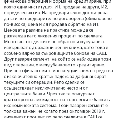
финансова операция и форма на кредитиране, при
която една институция, И1, продава на друга, И2,
определен актив. На предварително договорена
дата и по предварително договорена (обикновено
по-висока) цена И2 я продава обратно на И1.
Ценовата разлика на практика може да се
разглежда като лихвения процент по сделката.
Много често сделките по обратно изкупуване се
извършват с държавни ценни книжа, като това е
особено вярно за съкровищните бонове на САЩ.
Друг пазарен сегмент, на който се наблюдава този
вид операции, е междубанковото кредитиране.
При него финансовите институции заемат средства
с изключително кратък падеж, за да финансират
текущите си операции. Репо сделки се
осъществяват изключително често и от
централните банки. Чрез тях те осигуряват
краткосрочна ликвидност на търговските банки в
икономическата система. Този пазарен сегмент е
толкова важен, че когато през октомври 2019 г.
лихвеният процент по репо сделките в САЩ се