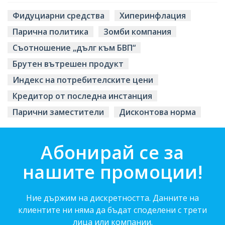
Фидуциарни средства
Хиперинфлация
Парична политика
Зомби компания
Съотношение „дълг към БВП“
Брутен вътрешен продукт
Индекс на потребителските цени
Кредитор от последна инстанция
Парични заместители
Дисконтова норма
Абонирай се за
нашите промоции!
Ние държим на дискретността. Данните на
клиентите ни няма да бъдат споделени с трети
лица или компании.