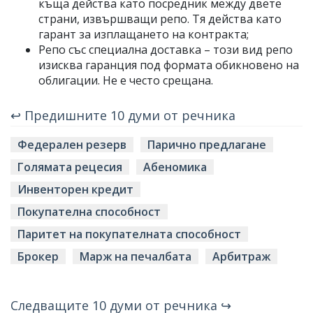
къща действа като посредник между двете
страни, извършващи репо. Тя действа като
гарант за изплащането на контракта;
Репо със специална доставка – този вид репо
изисква гаранция под формата обикновено на
облигации. Не е често срещана.
↩ Предишните 10 думи от речника
Федерален резерв
Парично предлагане
Голямата рецесия
Абеномика
Инвенторен кредит
Покупателна способност
Паритет на покупателната способност
Брокер
Марж на печалбата
Арбитраж
Следващите 10 думи от речника ↪