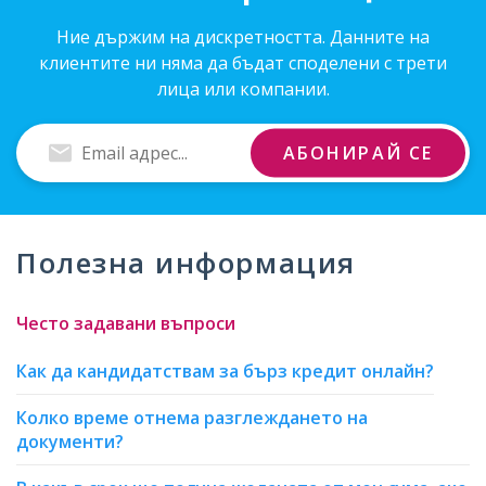
Ние държим на дискретността. Данните на
клиентите ни няма да бъдат споделени с трети
лица или компании.
Въведи
АБОНИРАЙ СЕ
Email
адрес
Полезна информация
Често задавани въпроси
Как да кандидатствам за бърз кредит онлайн?
Колко време отнема разглеждането на
документи?