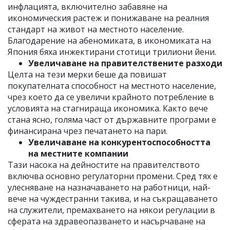
инфлацията, включително забавяне на
икономическия растеж и понижаване на реалния
стандарт на живот на местното население.
Благодарение на абеномиката, в икономиката на
Япония бяха инжектирани стотици трилиони йени.
Увеличаване на правителствените разходи
Целта на тези мерки беше да повишат
покупателната способност на местното население,
чрез което да се увеличи крайното потребление в
условията на стагнираща икономика. Както вече
стана ясно, голяма част от държавните програми е
финансирана чрез печатането на пари.
Увеличаване на конкурентоспособността
на местните компании
Тази насока на дейностите на правителството
включва основно регулаторни промени. Сред тях е
улесняване на назначаването на работници, най-
вече на чуждестранни такива, и на съкращаването
на служители, премахването на някои регулации в
сферата на здравеопазването и насърчаване на