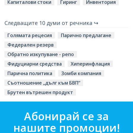
Капиталови стоки
Гиринг
Инвентория
Следващите 10 думи от речника ↪
Голямата рецесия
Парично предлагане
Федерален резерв
Обратно изкупуване - репо
Фидуциарни средства
Хиперинфлация
Парична политика
Зомби компания
Съотношение „дълг към БВП“
Брутен вътрешен продукт
Абонирай се за
нашите промоции!