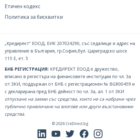
Етичен кодекс
Политика за бисквитки
„Кредирект“ ЕООД, ЕИК 207024290, със седалище и адрес на
управление в България, гр.София,бул. Цариградско шосе
115 Е, ет. 5
БНБ РЕГИСТРАЦИЯ:
КРЕДИРЕКТ EOOД е дружество,
вписано в регистъра на финансовите институции по чл. 3а
от ЗКИ, поддържан от БНБ с регистрационен № BGR00459 и
с декларирана пред БНБ дейност по чл. 3а, ал. 1 от ЗКИ
oтпускане на заеми със средства, които не са набрани чрез
публично привличане на влогове или други възстановими
средства
.
© 2026
CreDirect.bg