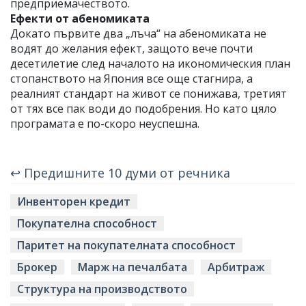
предприемачеството.
Ефекти от абеномиката
Докато първите два „лъча“ на абеномиката не
водят до желания ефект, защото вече почти
десетилетие след началото на икономическия план
стопанството на Япония все още стагнира, а
реалният стандарт на живот се понижава, третият
от тях все пак води до подобрения. Но като цяло
програмата е по-скоро неуспешна.
↩ Предишните 10 думи от речника
Инвенторен кредит
Покупателна способност
Паритет на покупателната способност
Брокер
Марж на печалбата
Арбитраж
Структура на производството