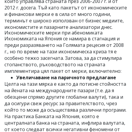
който управлява страната през 2006-2007 г. и от
2012 г. досега. Тъй като пакетът от икономическите
и финансови мерки е в сила от много години,
терминът е широко използван от бизнес медиите,
икономистите и пазарните анализатори днес.
Икономическите мерки при абеномиката
Икономиката на Япония се намира в стагнация и
преди разразяването на Голямата рецесия от 2008
г., но по време на тази икономическа криза тя е
особено тежко засегната. Затова, за да стимулира
стопанството, ръководството на страната
имплементира цял пакет от мерки, включително:
Увеличаване на паричното предлагане
Целта на тази мярка е както да потисне стойността
на йената на международните пазари (т.е. да я
обезцени спрямо другите глобални валути), така и
да осигури свеж ресурс за правителството, чрез
който то може да осъществява различни програми.
На практика Банката на Япония, която е
централната банка на страната, инфлира валутата,
от което следват всички негативни феномени от