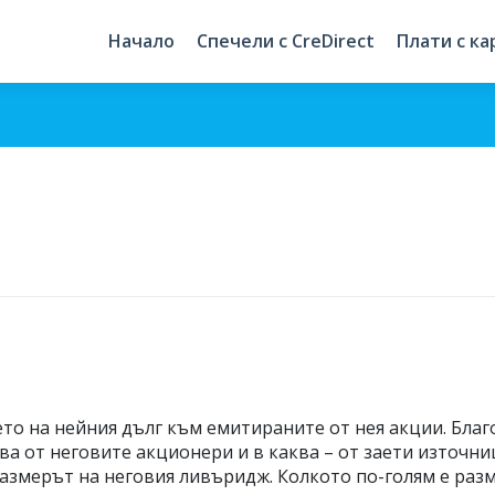
Начало
Спечели с CreDirect
Плати с ка
о на нейния дълг към емитираните от нея акции. Благ
ва от неговите акционери и в каква – от заети източн
азмерът на неговия ливъридж. Колкото по-голям е разм