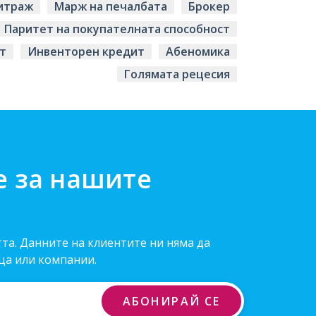
итраж
Марж на печалбата
Брокер
Паритет на покупателната способност
т
Инвенторен кредит
Абеномика
Голямата рецесия
е за нашите
та. Данните на клиентите ни няма да
ца или компании.
АБОНИРАЙ СЕ