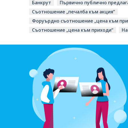
Банкрут
Първично публично предлаг
Съотношение „печалба към акция“
Форуърдно съотношение „цена към при
Съотношение „цена към приходи“
На