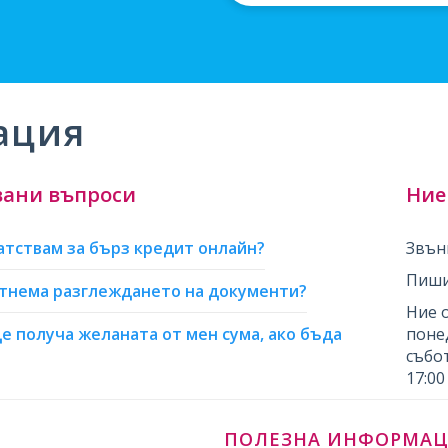
адрес
ация
вани въпроси
Ние
атствам за бърз кредит онлайн?
Звън
Пиши
отнема разглеждането на документи?
Ние 
ще получа желаната от мен сума, ако бъда
понед
събот
17:00
ПОЛЕЗНА ИНФОРМА