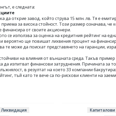
нгът, е следната:
акциите
а да открие завод, който струва 15 млн. лв. Тя е емити
се приема за висока стойност. Този размер означава, че
е финансира от своите акционери.
то се използва за оценка на кредитния рейтинг на една
и вероятно ще повишат лихвения процент на финансиран
ва те може да поискат представянето на гаранции, изр
устойчиви на влияния от външната среда. Такъв пример
ха да изпитват финансови затруднения. Причината за то
лъжнялост, в резултат на което 33 компании бакрутира
тинг, тъй като те вече са по-рискови клиенти на заеми
Ликвидация
Капиталови