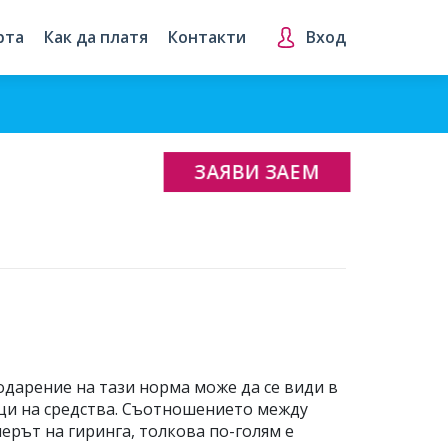
рта
Как да платя
Контакти
Вход
ЗАЯВИ ЗАЕМ
одарение на тази норма може да се види в
ици на средства. Съотношението между
ерът на гиринга, толкова по-голям е