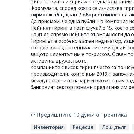
финансовият ливъридж на една компания.
Формулата, според която се изчислява гири
гиринг = общ дълг / обща стойност на 
Да приемем, че една публична компания иск
Нейният гиринг в този случай е 15, което 
на дълг, спрямо нейните възможности да с
Гирингът е особено важен индикатор, защо
твърде висок, потенциалните му кредитор
защото клиентът им е по-рисков. Освен то
активи на дружеството.
Компаниите с висок гиринг често са по-не
производители, които към 2019 г. започна
международните пазари и високата им зад
банковият сектор понижи кредитния им рей
↩ Предишните 10 думи от речника
Инвентория
Рецесия
Лош дълг