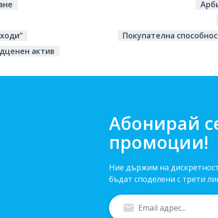
ане
Арб
ходи“
Покупателна способнос
дценен актив
Абонирай с
промоции!
Ние държим на дискретност
бъдат споделени с трети ли
Въведи
Email