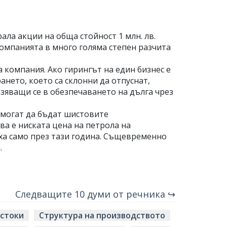
рала акции на обща стойност 1 млн. лв.
 компанията в много голяма степен разчита
 компания. Ако гирингът на един бизнес е
ето, което са склонни да отпуснат,
азяващи се в обезпечаването на дълга чрез
 могат да бъдат шистовите
ва е ниската цена на петрола на
ха само през тази година. Същевременно
.
Следващите 10 думи от речника ↪
 стоки
Структура на производството