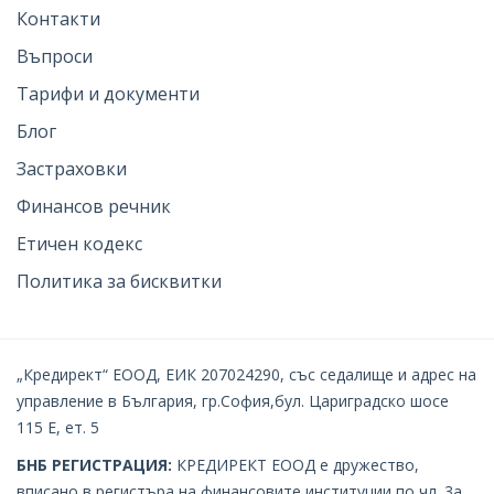
Контакти
Въпроси
Тарифи и документи
Блог
Застраховки
Финансов речник
Етичен кодекс
Политика за бисквитки
„Кредирект“ ЕООД, ЕИК 207024290, със седалище и адрес на
управление в България, гр.София,бул. Цариградско шосе
115 Е, ет. 5
БНБ РЕГИСТРАЦИЯ:
КРЕДИРЕКТ EOOД е дружество,
вписано в регистъра на финансовите институции по чл. 3а